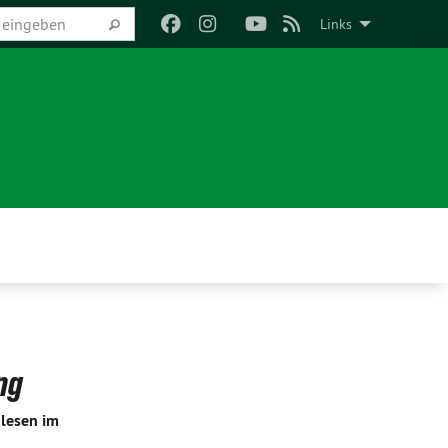
Links
ng
lesen im