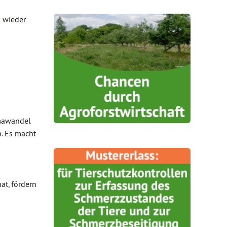
n wieder
imawandel
n. Es macht
at, fördern