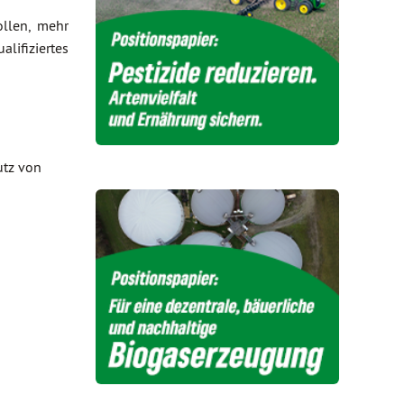
ollen, mehr
lifiziertes
utz von