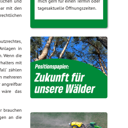
glichen und
mich gern für einen Termin oder
bar mit den
tagesaktuelle Öffnungszeiten.
rechtlichen
utzrechtes,
 Anlagen in
n. Wenn die
halters mit
all' zählen
in mehreren
 angreifbar
e wäre das
ir brauchen
ngen an die