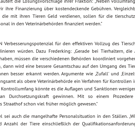
läutert die Lösungsvorschläge ihrer Fraktion: „Neben vollumfän
wir ihre Finanzierung über kostendeckende Gebühren. Vergleich
ie mit ihren Tieren Geld verdienen, sollen für die tierschutz
onal in den Veterinärbehörden finanziert werden."
Verbesserungspotenzial für den effektiven Vollzug des Tiersch
nieren würden. Dazu Frederking: „Gerade bei Tierhaltern, die
aben, müssen die verschiedenen Behörden koordiniert vorgehe
n, dann wird eine bessere Gesamtschau auf den Umgang des Tier
nen besser erkannt werden. Argumente wie ,Zufall' und ,Einzelf
ngsamt als obere Veterinärbehörde ein Verfahren für Kontrollen 
n Kontrollumfang könnte es die Auflagen und Sanktionen weniger
an Durchsetzungskraft gewinnen. Mit so einem Prozeder
 Straathof schon viel früher möglich gewesen."
l sei auch die mangelhafte Personalsituation in den Ställen. „W
d Anzahl der Tiere einschließlich der Qualifikationsanforderu