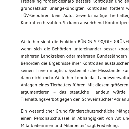
Frederking fordert deshalb bessere Kontrollen und er
grundsätzlich unangekündigten Kontrollen, fordern 
TÜV-Gebühren beim Auto. Gewerbsmäßige Tierhalter, d
Kontrollen bezahlen. So kann ausreichend Kontrollpers
Weiterhin sieht die Fraktion BÜNDNIS 90/DIE GRÜNEN 
wenn sich die Behörden untereinander besser koordi
mehreren Landkreisen oder mehreren Bundesländern h
Behörden die Ergebnisse ihrer Kontrollen austausche
seinen Tieren möglich. Systematische Missstände kön
dann nicht mehr. Weiterhin könnte das Landesverwaltu
Anlagen eines Tierhalters führen. Mit diesem größere
argumentieren – das staatliche Handeln würde 
Tierhaltungsverbot gegen den Schweinzüchter Adrianus
Ein wesentlicher Grund für tierschutzrechtliche Mänge
einen Personalschlüssel in Abhängigkeit von Art un
Mitarbeiterinnen und Mitarbeiter", sagt Frederking.