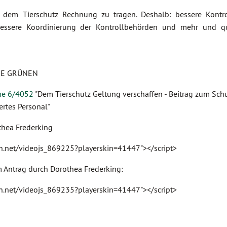
um dem Tierschutz Rechnung zu tragen. Deshalb: bessere Kontr
bessere Koordinierung der Kontrollbehörden und mehr und qua
/DIE GRÜNEN
he 6/4052
"Dem Tierschutz Geltung verschaffen - Beitrag zum Sch
ertes Personal"
thea Frederking
cdn.net/videojs_869225?playerskin=41447"></script>
 Antrag durch Dorothea Frederking:
cdn.net/videojs_869235?playerskin=41447"></script>