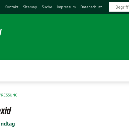
e
Kontakt
Sitemap
Suche
Impressum
Datenschutz
N
RPRESSUNG
oxid
andtag