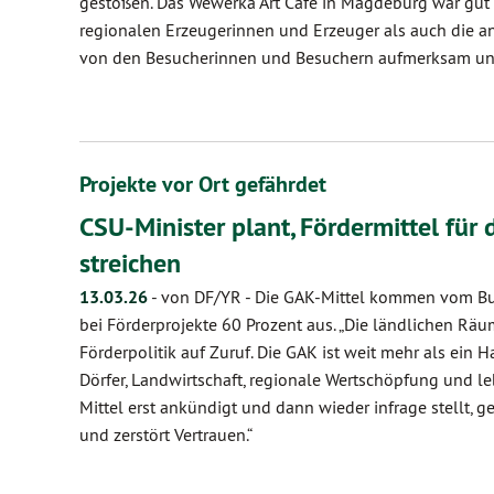
gestoßen. Das Wewerka Art Café in Magdeburg war gut g
regionalen Erzeugerinnen und Erzeuger als auch die 
von den Besucherinnen und Besuchern aufmerksam und 
Projekte vor Ort gefährdet
CSU-Minister plant, Fördermittel für
streichen
13.03.26
-
von DF/YR
-
Die GAK-Mittel kommen vom B
bei Förderprojekte 60 Prozent aus. „Die ländlichen Räu
Förderpolitik auf Zuruf. Die GAK ist weit mehr als ein Ha
Dörfer, Landwirtschaft, regionale Wertschöpfung und 
Mittel erst ankündigt und dann wieder infrage stellt, g
und zerstört Vertrauen.“